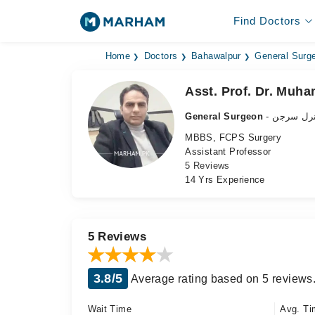
Find Doctors
Home
Doctors
Bahawalpur
General Surg
Asst. Prof. Dr. Mu
General Surgeon
- رل سرجن
MBBS, FCPS Surgery
Assistant Professor
5 Reviews
14 Yrs Experience
5 Reviews
3.8/5
Average rating based on 5 reviews
Wait Time
Avg. Ti