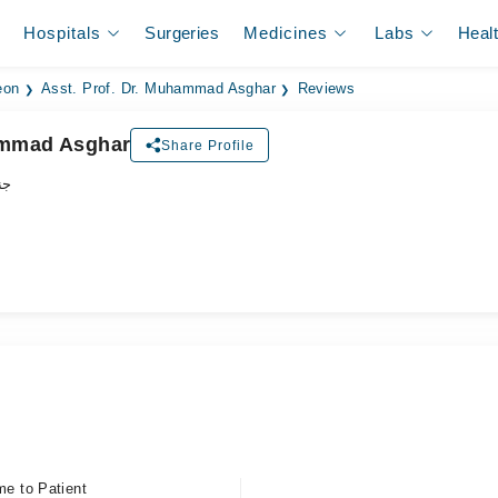
Hospitals
Surgeries
Medicines
Labs
Heal
eon
Asst. Prof. Dr. Muhammad Asghar
Reviews
hammad Asghar
Share Profile
جن
.
me to Patient