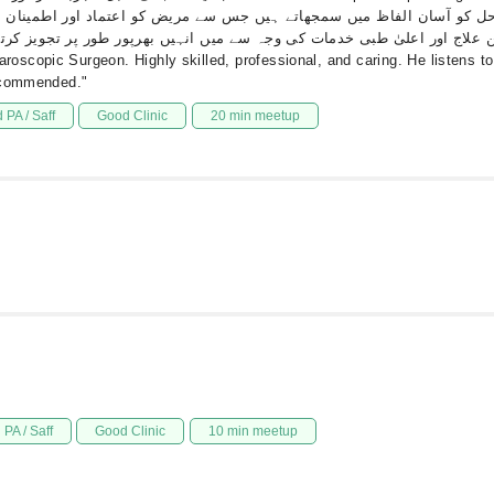
مراحل کو آسان الفاظ میں سمجھاتے ہیں جس سے مریض کو اعتماد اور اطمینا
بہترین علاج اور اعلیٰ طبی خدمات کی وجہ سے میں انہیں بھرپور طور پر تجویز کرت
copic Surgeon. Highly skilled, professional, and caring. He listens to p
recommended."
 PA / Saff
Good Clinic
20 min meetup
PA / Saff
Good Clinic
10 min meetup