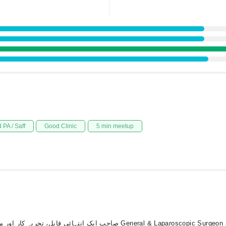
 PA / Saff
Good Clinic
5 min meetup