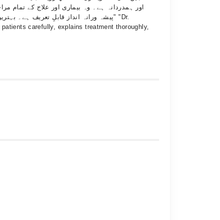
اور ہمدردانہ ہے۔ وہ بیماری اور علاج کے تمام 
پیشہ ورانہ انداز قابلِ تعریف ہے۔ " "Dr.
atients carefully, explains treatment thoroughly,