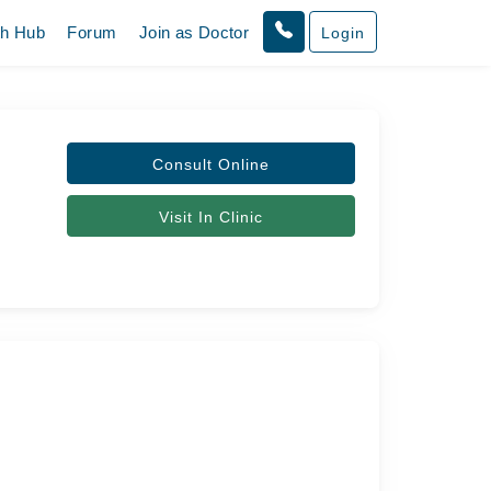
th Hub
Forum
Join as Doctor
Login
Consult Online
Visit In Clinic