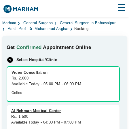
Find Doctors
Hospitals
Marham
General Surgeon
General Surgeon in Bahawalpur
Asst. Prof. Dr. Muhammad Asghar
Booking
Surgeries
Get
Confirmed
Appointment Online
Medicines
Labs
Select Hospital/Clinic
Health Hub
Video Consultation
Forum
Rs. 2,000
Available Today - 05:00 PM - 06:00 PM
Join as Doctor
Online
Login
Al Rehman Medical Center
Rs. 1,500
Available Today - 04:00 PM - 07:00 PM