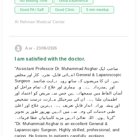
No Waiting Time
Great Experience
Good PA / Saff
Good Clinic
5 min meetup
Al Rehman Medical Center
A.w - 23/06/2026
I am satisfied with the doctor.
"Assistant Professor Dr. Muhammad Asghar صاحب ایک
انتہائی قابل، تجربہ کار اور مخلص General & Laparoscopic
Surgeon ہیں۔ ان کا مریضوں کے ساتھ رویہ نہایت شائستہ
اور ہمدردانہ ہے۔ وہ بیماری اور علاج کے تمام مراحل کو
آسان الفاظ میں سمجھاتے ہیں جس سے مریض کو اعتماد اور
اطمینان ملتا ہے۔ ان کی سرجیکل مہارت، درست تشخیص
اور پیشہ ورانہ انداز قابلِ تعریف ہے۔ بہترین علاج اور اعلیٰ
طبی خدمات کی وجہ سے میں انہیں بھرپور طور پر تجویز
کرتا ہوں۔ اللہ تعالیٰ انہیں مزید کامیابیاں عطا فرمائے۔"
"Dr. Muhammad Asghar is an excellent General &
Laparoscopic Surgeon. Highly skilled, professional, and
caring. He listens to patients carefully, explains