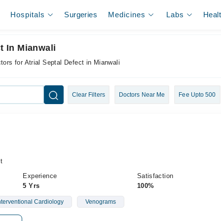
Hospitals
Surgeries
Medicines
Labs
Heal
t In Mianwali
tors for Atrial Septal Defect in Mianwali
Clear Filters
Doctors Near Me
Fee Upto 500
t
Experience
Satisfaction
5 Yrs
100%
nterventional Cardiology
Venograms