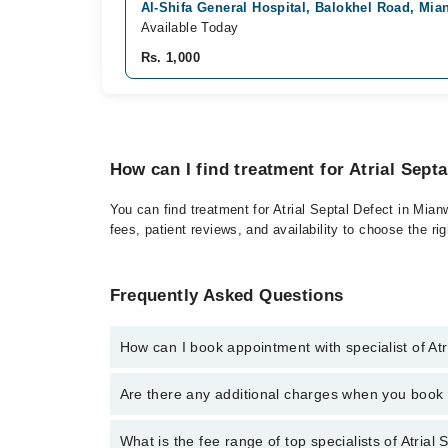
Al-Shifa General Hospital, Balokhel Road, Mia
Available Today
Rs. 1,000
How can I find treatment for Atrial Sept
You can find treatment for Atrial Septal Defect in Mian
fees, patient reviews, and availability to choose the ri
Frequently Asked Questions
How can I book appointment with specialist of Atr
Click Here
To book your appointment with a specialist 
Are there any additional charges when you boo
34500888 or 042-34500888. There are no extra charg
No, there are no extra charges to book an appointm
What is the fee range of top specialists of Atrial