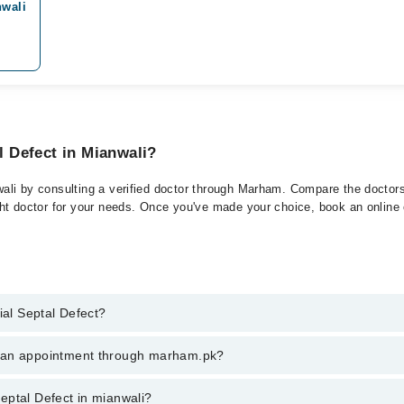
nwali
al Defect in Mianwali?
wali by consulting a verified doctor through Marham. Compare the doctors 
ght doctor for your needs. Once you've made your choice, book an online or
ial Septal Defect?
of Atrial Septal Defect. You can also book your appointment with a specia
k an appointment through marham.pk?
es for booking through Marham.
ent through marham.pk
 Septal Defect in mianwali?