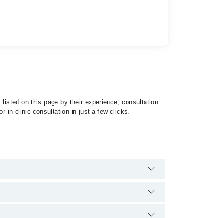
listed on this page by their experience, consultation
 in-clinic consultation in just a few clicks.
list of Atrial Septal Defect by calling at 042-