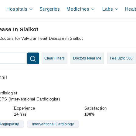
Hospitals
Surgeries
Medicines
Labs
Heal
ease In Sialkot
Doctors for Valvular Heart Disease in Sialkot
Clear Filters
Doctors Near Me
Fee Upto 500
hail
rdiologist
S (Interventional Cardiologist)
Experience
Satisfaction
14 Yrs
100%
Angioplasty
Interventional Cardiology