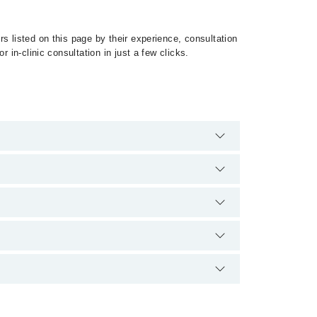
s listed on this page by their experience, consultation
 in-clinic consultation in just a few clicks.
ecialist of Valvular Heart Disease by calling at 042-
qualification.