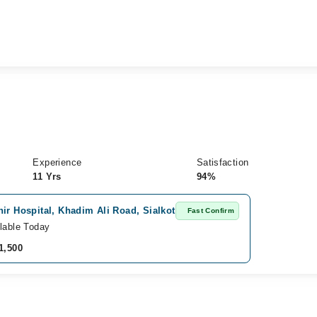
Experience
Satisfaction
11 Yrs
94%
ir Hospital, Khadim Ali Road, Sialkot
Fast Confirm
lable Today
1,500