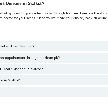
art Disease in Sialkot?
ialkot by consulting a verified doctor through Marham. Compare the doctor
ght doctor for your needs. Once you've made your choice, book an online or
lvular Heart Disease?
 of Valvular Heart Disease. You can also book your appointment with a sp
k an appointment through marham.pk?
es for booking through Marham.
ent through marham.pk
ar Heart Disease in sialkot?
sialkot varies from PKR 500-3000 depending upon doctor's experience and 
e in Sialkot?
?
والولر دل کی بیماری اس وقت میں ہوتی ہے جب کہ دل میں ایک