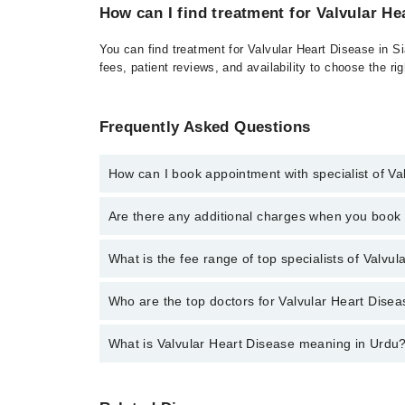
How can I find treatment for Valvular He
You can find treatment for Valvular Heart Disease in S
fees, patient reviews, and availability to choose the ri
Frequently Asked Questions
How can I book appointment with specialist of Va
Click Here
To book your appointment with a specialist
Are there any additional charges when you boo
34500888 or 042-34500888. There are no extra charg
No, there are no extra charges to book an appointm
What is the fee range of top specialists of Valvul
The fee for specialists of Valvular Heart Disease in 
Who are the top doctors for Valvular Heart Diseas
What is Valvular Heart Disease meaning in Urdu
Top 2 Valvular Heart Disease Doctors in Sialkot are:
Asst. Prof. Dr. Hasan Sohail
 یا ایک سے زیادہ والو کام کرنا چھوڑ دیتے ہیں
Dr. Abubakar Maqbool