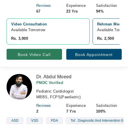
Reviews
Experience
Satisfaction
67
23 Yrs
94%
Video Consultation
Rehman Medical 
Available Tomorrow 
Available Tomorr
Rs. 3,000
Rs. 2,500
Book Video Call
Book Appointment
Dr. Abdul Moeed
PMDC Verified
Pediatric Cardiologist
MBBS, FCPS(Paediatric)
Reviews
Experience
Satisfaction
2
7 Yrs
100%
ASD
VSD
PDA
Tof . Diagnostic And Intervention Ech