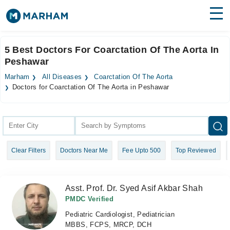
Find Doctors
Hospitals
5 Best Doctors For Coarctation Of The Aorta In
Peshawar
Surgeries
Marham
All Diseases
Coarctation Of The Aorta
Medicines
Labs
Doctors for Coarctation Of The Aorta in Peshawar
Health Hub
Forum
Clear Filters
Doctors Near Me
Fee Upto 500
Top Reviewed
Join as Doctor
Login
Asst. Prof. Dr. Syed Asif Akbar Shah
PMDC Verified
Pediatric Cardiologist, Pediatrician
MBBS, FCPS, MRCP, DCH