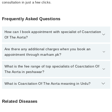
consultation in just a few clicks.
Frequently Asked Questions
How can I book appointment with specialist of Coarctation
Of The Aorta?
Click Here
To book your appointment with a specialist of
Are there any additional charges when you book an
Coarctation Of The Aorta. You can also book your appointment
appointment through marham.pk?
with a specialist of Coarctation Of The Aorta by calling at 042-
34500888 or 042-34500888. There are no extra charges for booking
No, there are no extra charges to book an appointment through
What is the fee range of top specialists of Coarctation Of
through Marham.
marham.pk
The Aorta in peshawar?
The fee for specialists of Coarctation Of The Aorta in peshawar
What is Coarctation Of The Aorta meaning in Urdu?
varies from PKR 500-3000 depending upon doctor's experience
and qualification.
جن بچوں میں ایورٹک کوارکٹیشن کا مسلہ درپیش ہوتا ہے ان
Related Diseases
میں یہ علامات ظاہر ہو سکتی ہیں
رنگت کا پیلا پن