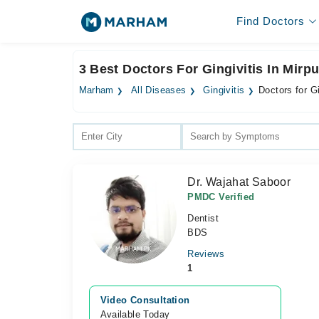
Find Doctors
3 Best Doctors For Gingivitis In Mirp
Marham
All Diseases
Gingivitis
Doctors for Gi
Dr. Wajahat Saboor
PMDC Verified
Dentist
BDS
Reviews
1
Video Consultation
Available Today