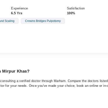
Experience
Satisfaction
6.5 Yrs
100%
And Scaling
Crowns Bridges Pulpotomy
in Mirpur Khas?
 consulting a verified doctor through Marham. Compare the doctors listed
ctor for your needs. Once you've made your choice, book an online or in-cl